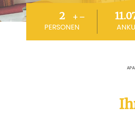
+
–
PERSONEN
ANKU
APA
Ih