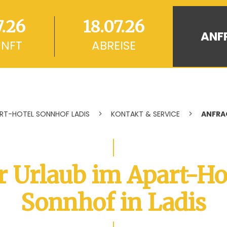
NFT
ABREISE
RT-HOTEL SONNHOF LADIS
KONTAKT & SERVICE
ANFRA
r Urlaub im Apart-Ho
Sonnhof in Ladis