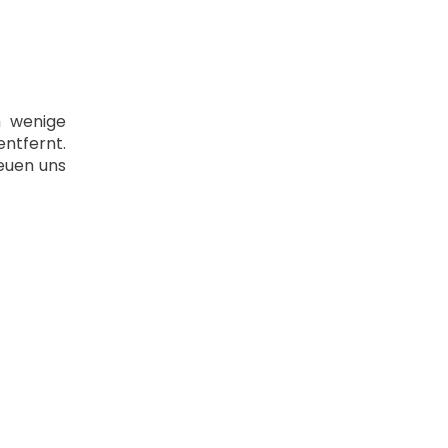
h wenige
entfernt.
euen uns